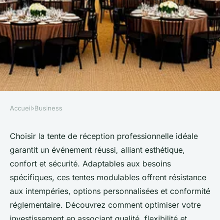
Accueil
›
Business
BUSINESS
Tout savoir sur la tente de
Choisir la tente de réception professionnelle idéale
garantit un événement réussi, alliant esthétique,
réception professionnelle
confort et sécurité. Adaptables aux besoins
idéale
spécifiques, ces tentes modulables offrent résistance
aux intempéries, options personnalisées et conformité
Pierre
•
18 juin 2025
•
4 min de lecture
réglementaire. Découvrez comment optimiser votre
investissement en associant qualité, flexibilité et