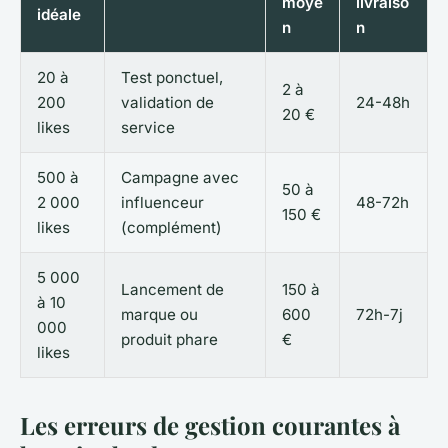
moye
livraiso
idéale
n
n
20 à
Test ponctuel,
2 à
200
validation de
24-48h
20 €
likes
service
500 à
Campagne avec
50 à
2 000
influenceur
48-72h
150 €
likes
(complément)
5 000
Lancement de
150 à
à 10
marque ou
600
72h-7j
000
produit phare
€
likes
Les erreurs de gestion courantes à