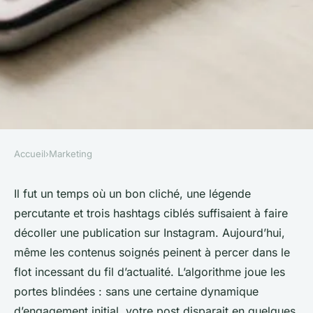
Accueil
›
Marketing
MARKETING
Top conseils pour éviter les
Il fut un temps où un bon cliché, une légende
percutante et trois hashtags ciblés suffisaient à faire
erreurs en achetant des likes
décoller une publication sur Instagram. Aujourd’hui,
Instagram
même les contenus soignés peinent à percer dans le
flot incessant du fil d’actualité. L’algorithme joue les
Rémy
•
19/05/2026 14:08
•
12 min de lecture
portes blindées : sans une certaine dynamique
d’engagement initial, votre post disparait en quelques