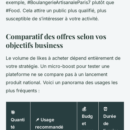
exemple, #BoulangerieArtisanaleParis7 plutôt que
#Food. Cela attire un public plus qualifié, plus
susceptible de s’intéresser à votre activité.
Comparatif des offres selon vos
objectifs business
Le volume de likes à acheter dépend entièrement de
votre stratégie. Un micro-boost pour tester une
plateforme ne se compare pas à un lancement
produit national. Voici un panorama des usages les
plus fréquents :
💰
⏰
🎯
Budg
Durée
Quanti
📌 Usage
et
de
té
recommandé